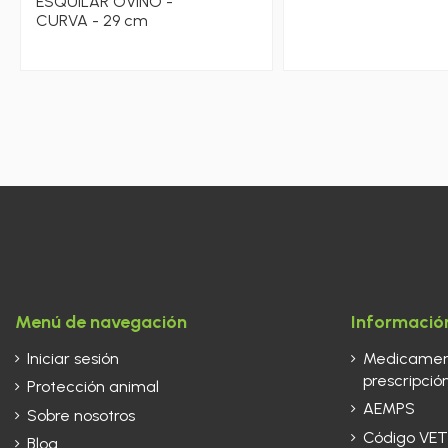
ESQUILAR OVINO -
CURVA - 29 cm
Menú de navegación
Información
Iniciar sesión
Medicament
prescripción
Protección animal
AEMPS
Sobre nosotros
Código VET
Blog