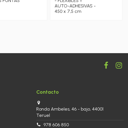
S PUNTAS
- FLEXIBLES Y
AUTO-ADHESIVAS -
450 x 7,5 cm
Contacto
Ronda Ambeles, 46 - bajo, 44001
Teruel
978 606 850