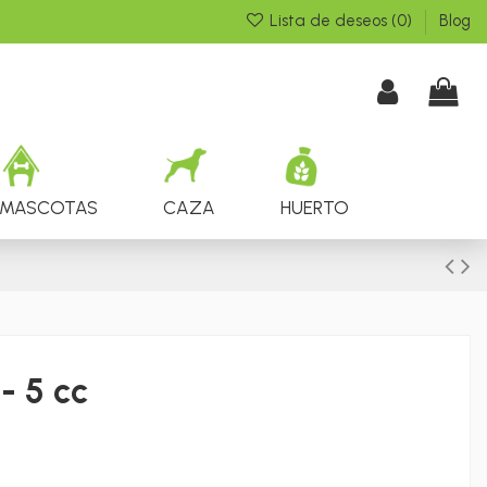
Lista de deseos (
0
)
Blog
MASCOTAS
CAZA
HUERTO
 5 cc