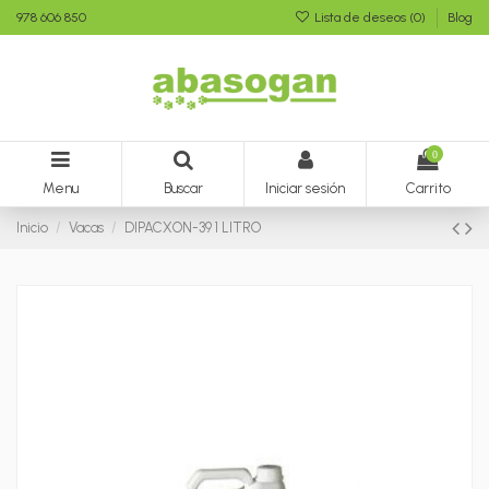
978 606 850
Lista de deseos (
0
)
Blog
0
Menu
Buscar
Iniciar sesión
Carrito
Inicio
Vacas
DIPACXON-39 1 LITRO