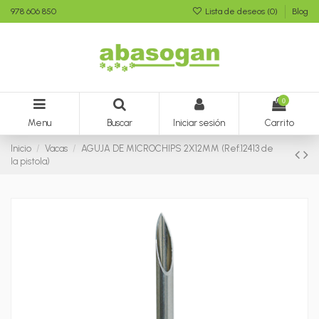
978 606 850
Lista de deseos (
0
)
Blog
0
Menu
Buscar
Iniciar sesión
Carrito
Inicio
Vacas
AGUJA DE MICROCHIPS 2X12MM (Ref.12413 de
la pistola)