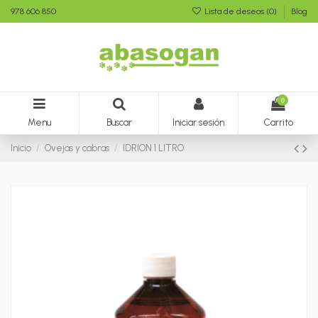
978 606 850
Lista de deseos (
0
)
Blog
0
Menu
Buscar
Iniciar sesión
Carrito
Inicio
Ovejas y cabras
IDRION 1 LITRO