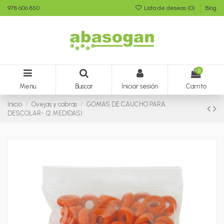
978 606 850
Lista de deseos (
0
)
Blog
0
Menu
Buscar
Iniciar sesión
Carrito
Inicio
Ovejas y cabras
GOMAS DE CAUCHO PARA
DESCOLAR- (2 MEDIDAS)