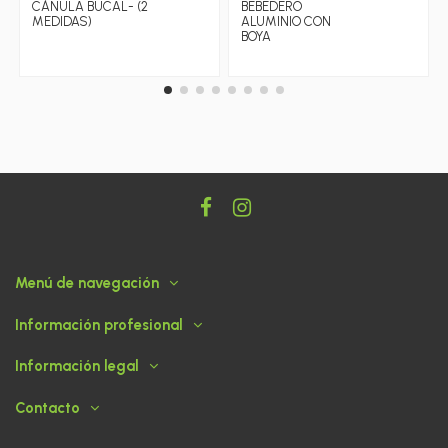
CÁNULA BUCAL- (2
BEBEDERO
MEDIDAS)
ALUMINIO CON
BOYA
Menú de navegación
Información profesional
Información legal
Contacto