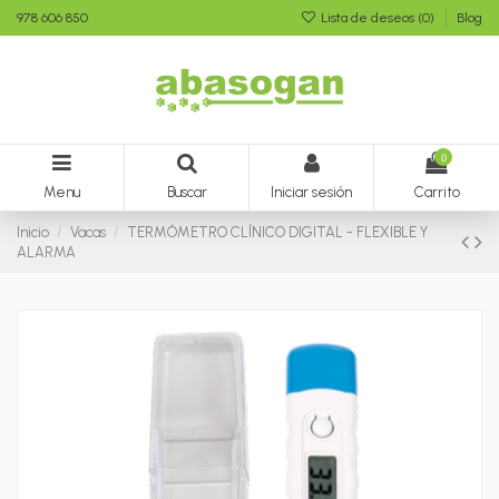
978 606 850
Lista de deseos (
0
)
Blog
0
Menu
Buscar
Iniciar sesión
Carrito
Inicio
Vacas
TERMÓMETRO CLÍNICO DIGITAL - FLEXIBLE Y
ALARMA