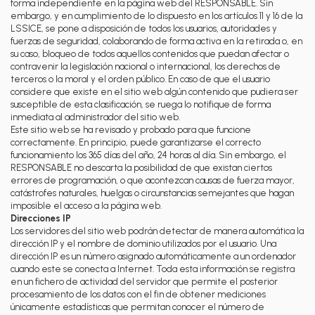
forma independiente en la página web del RESPONSABLE. Sin
embargo, y en cumplimiento de lo dispuesto en los artículos 11 y 16 de la
LSSICE, se pone a disposición de todos los usuarios, autoridades y
fuerzas de seguridad, colaborando de forma activa en la retirada o, en
su caso, bloqueo de todos aquellos contenidos que puedan afectar o
contravenir la legislación nacional o internacional, los derechos de
terceros o la moral y el orden público. En caso de que el usuario
considere que existe en el sitio web algún contenido que pudiera ser
susceptible de esta clasificación, se ruega lo notifique de forma
inmediata al administrador del sitio web.
Este sitio web se ha revisado y probado para que funcione
correctamente. En principio, puede garantizarse el correcto
funcionamiento los 365 días del año, 24 horas al día. Sin embargo, el
RESPONSABLE no descarta la posibilidad de que existan ciertos
errores de programación, o que acontezcan causas de fuerza mayor,
catástrofes naturales, huelgas o circunstancias semejantes que hagan
imposible el acceso a la página web.
Direcciones IP
Los servidores del sitio web podrán detectar de manera automática la
dirección IP y el nombre de dominio utilizados por el usuario. Una
dirección IP es un número asignado automáticamente a un ordenador
cuando este se conecta a Internet. Toda esta información se registra
en un fichero de actividad del servidor que permite el posterior
procesamiento de los datos con el fin de obtener mediciones
únicamente estadísticas que permitan conocer el número de