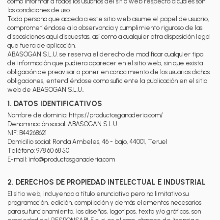
como informar a todos los usuarios del sitio web respecto a cuáles son
las condiciones de uso.
Toda persona que acceda a este sitio web asume el papel de usuario,
comprometiéndose a la observancia y cumplimiento riguroso de las
disposiciones aquí dispuestas, así como a cualquier otra disposición legal
que fuera de aplicación.
ABASOGAN S.L.U. se reserva el derecho de modificar cualquier tipo
de información que pudiera aparecer en el sitio web, sin que exista
obligación de preavisar o poner en conocimiento de los usuarios dichas
obligaciones, entendiéndose como suficiente la publicación en el sitio
web de ABASOGAN S.L.U..
1. DATOS IDENTIFICATIVOS
Nombre de dominio: https://productosganaderia.com/
Denominación social: ABASOGAN S.L.U.
NIF: B44268621
Domicilio social: Ronda Ambeles, 46 - bajo, 44001, Teruel
Teléfono: 978 60 68 50
E-mail: info@productosganaderia.com
2. DERECHOS DE PROPIEDAD INTELECTUAL E INDUSTRIAL
El sitio web, incluyendo a título enunciativo pero no limitativo su
programación, edición, compilación y demás elementos necesarios
para su funcionamiento, los diseños, logotipos, texto y/o gráficos, son