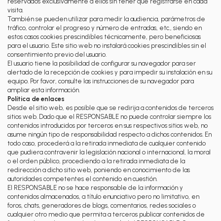
reservados exclusivamente a ellos sin tener que registrarse en cada
visita.
También se pueden utilizar para medir la audiencia, parámetros de
tráfico, controlar el progreso y número de entradas, etc., siendo en
estos casos cookies prescindibles técnicamente, pero beneficiosas
para el usuario. Este sitio web no instalará cookies prescindibles sin el
consentimiento previo del usuario.
El usuario tiene la posibilidad de configurar su navegador para ser
alertado de la recepción de cookies y para impedir su instalación en su
equipo. Por favor, consulte las instrucciones de su navegador para
ampliar esta información.
Política de enlaces
Desde el sitio web, es posible que se redirija a contenidos de terceros
sitios web. Dado que el RESPONSABLE no puede controlar siempre los
contenidos introducidos por terceros en sus respectivos sitios web, no
asume ningún tipo de responsabilidad respecto a dichos contenidos. En
todo caso, procederá a la retirada inmediata de cualquier contenido
que pudiera contravenir la legislación nacional o internacional, la moral
o el orden público, procediendo a la retirada inmediata de la
redirección a dicho sitio web, poniendo en conocimiento de las
autoridades competentes el contenido en cuestión.
El RESPONSABLE no se hace responsable de la información y
contenidos almacenados, a título enunciativo pero no limitativo, en
foros, chats, generadores de blogs, comentarios, redes sociales o
cualquier otro medio que permita a terceros publicar contenidos de