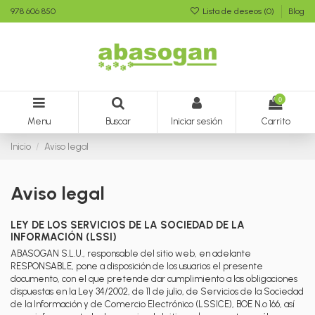
978 606 850
Lista de deseos (
0
)
Blog
0
Menu
Buscar
Iniciar sesión
Carrito
Inicio
Aviso legal
Aviso legal
LEY DE LOS SERVICIOS DE LA SOCIEDAD DE LA
INFORMACIÓN (LSSI)
ABASOGAN S.L.U., responsable del sitio web, en adelante
RESPONSABLE, pone a disposición de los usuarios el presente
documento, con el que pretende dar cumplimiento a las obligaciones
dispuestas en la Ley 34/2002, de 11 de julio, de Servicios de la Sociedad
de la Información y de Comercio Electrónico (LSSICE), BOE N.º 166, así