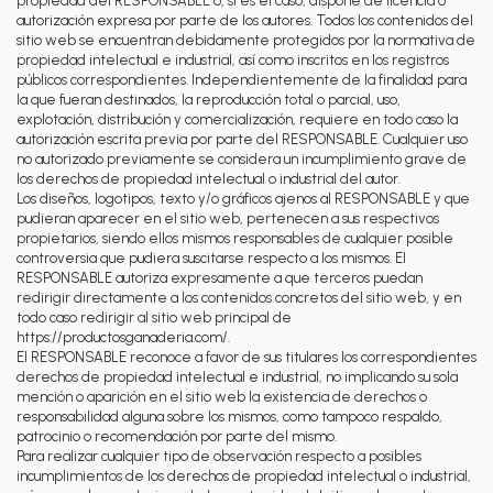
propiedad del RESPONSABLE o, si es el caso, dispone de licencia o
autorización expresa por parte de los autores. Todos los contenidos del
sitio web se encuentran debidamente protegidos por la normativa de
propiedad intelectual e industrial, así como inscritos en los registros
públicos correspondientes. Independientemente de la finalidad para
la que fueran destinados, la reproducción total o parcial, uso,
explotación, distribución y comercialización, requiere en todo caso la
autorización escrita previa por parte del RESPONSABLE. Cualquier uso
no autorizado previamente se considera un incumplimiento grave de
los derechos de propiedad intelectual o industrial del autor.
Los diseños, logotipos, texto y/o gráficos ajenos al RESPONSABLE y que
pudieran aparecer en el sitio web, pertenecen a sus respectivos
propietarios, siendo ellos mismos responsables de cualquier posible
controversia que pudiera suscitarse respecto a los mismos. El
RESPONSABLE autoriza expresamente a que terceros puedan
redirigir directamente a los contenidos concretos del sitio web, y en
todo caso redirigir al sitio web principal de
https://productosganaderia.com/.
El RESPONSABLE reconoce a favor de sus titulares los correspondientes
derechos de propiedad intelectual e industrial, no implicando su sola
mención o aparición en el sitio web la existencia de derechos o
responsabilidad alguna sobre los mismos, como tampoco respaldo,
patrocinio o recomendación por parte del mismo.
Para realizar cualquier tipo de observación respecto a posibles
incumplimientos de los derechos de propiedad intelectual o industrial,