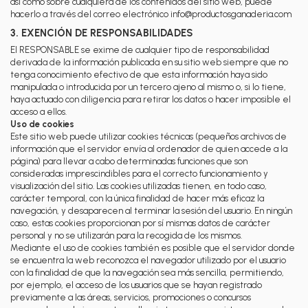
así como sobre cualquiera de los contenidos del sitio web, puede
hacerlo a través del correo electrónico info@productosganaderia.com
3. EXENCIÓN DE RESPONSABILIDADES
El RESPONSABLE se exime de cualquier tipo de responsabilidad
derivada de la información publicada en su sitio web siempre que no
tenga conocimiento efectivo de que esta información haya sido
manipulada o introducida por un tercero ajeno al mismo o, si lo tiene,
haya actuado con diligencia para retirar los datos o hacer imposible el
acceso a ellos.
Uso de cookies
Este sitio web puede utilizar cookies técnicas (pequeños archivos de
información que el servidor envía al ordenador de quien accede a la
página) para llevar a cabo determinadas funciones que son
consideradas imprescindibles para el correcto funcionamiento y
visualización del sitio. Las cookies utilizadas tienen, en todo caso,
carácter temporal, con la única finalidad de hacer más eficaz la
navegación, y desaparecen al terminar la sesión del usuario. En ningún
caso, estas cookies proporcionan por sí mismas datos de carácter
personal y no se utilizarán para la recogida de los mismos.
Mediante el uso de cookies también es posible que el servidor donde
se encuentra la web reconozca el navegador utilizado por el usuario
con la finalidad de que la navegación sea más sencilla, permitiendo,
por ejemplo, el acceso de los usuarios que se hayan registrado
previamente a las áreas, servicios, promociones o concursos