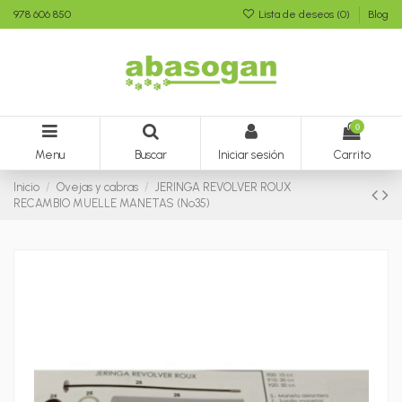
978 606 850
Lista de deseos (
0
)
Blog
0
Menu
Buscar
Iniciar sesión
Carrito
Inicio
Ovejas y cabras
JERINGA REVOLVER ROUX
RECAMBIO MUELLE MANETAS (Nº35)