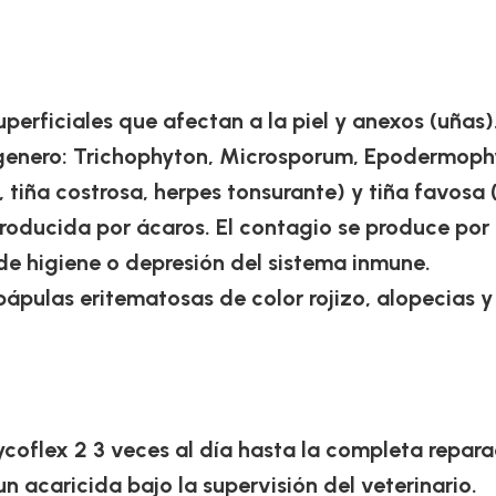
uperficiales que afectan a la piel y anexos (uñas)
genero: Trichophyton, Microsporum, Epodermoph
a, tiña costrosa, herpes tonsurante) y tiña favosa 
producida por ácaros. El contagio se produce por
e higiene o depresión del sistema inmune.
ápulas eritematosas de color rojizo, alopecias y 
coflex 2 3 veces al día hasta la completa repara
 acaricida bajo la supervisión del veterinario.