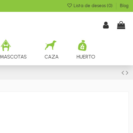
Lista de deseos (
0
)
Blog
MASCOTAS
CAZA
HUERTO