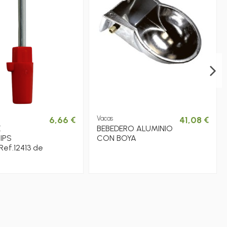
6,66 €
Vacas
41,08 €
E
BEBEDERO ALUMINIO
IPS
CON BOYA
ef.12413 de