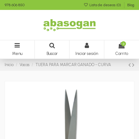
978 606 850
Lista de deseos (
0
)
Blog
0
Menu
Buscar
Iniciar sesión
Carrito
Inicio
Vacas
TIJERA PARA MARCAR GANADO - CURVA