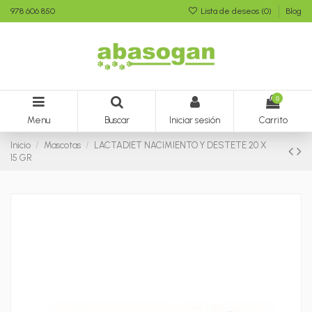
978 606 850
Lista de deseos (
0
)
Blog
0
Menu
Buscar
Iniciar sesión
Carrito
Inicio
Mascotas
LACTADIET NACIMIENTO Y DESTETE 20 X
15 GR