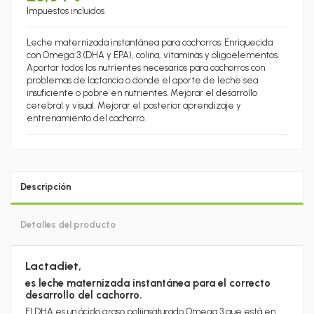
Impuestos incluidos
Leche maternizada instantánea para cachorros. Enriquecida
con Omega 3 (DHA y EPA), colina, vitaminas y oligoelementos.
Aportar todos los nutrientes necesarios para cachorros con
problemas de lactancia o donde el aporte de leche sea
insuficiente o pobre en nutrientes. Mejorar el desarrollo
cerebral y visual. Mejorar el posterior aprendizaje y
entrenamiento del cachorro.
Descripción
Detalles del producto
Lactadiet,
es leche maternizada instantánea para el correcto
desarrollo del cachorro.
El DHA es un ácido graso poliinsaturado Omega 3 que está en