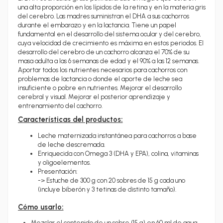
una alta proporción en los lípidos de la retina y en la materia gris
del cerebro. Las madres suministran el DHA a sus cachorros
durante el embarazo y en la lactancia.
Tiene un papel
fundamental en el desarrollo del sistema ocular y del cerebro,
cuya velocidad de crecimiento es máxima en estos periodos. El
desarrollo del cerebro de un cachorro alcanza el 70% de su
masa adulta a las 6 semanas de edad y el 90% a las 12 semanas.
Aportar todos los nutrientes necesarios para cachorros con
problemas de lactancia o donde el aporte de leche sea
insuficiente o pobre en nutrientes. Mejorar el desarrollo
cerebral y visual. Mejorar el posterior aprendizaje y
entrenamiento del cachorro.
Características del productos:
Leche maternizada instantánea para cachorros a base
de leche descremada.
Enriquecida con Omega 3 (DHA y EPA), colina, vitaminas
y oligoelementos.
Presentación:
-> Estuche de 300 g con 20 sobres de 15 g cada uno
(incluye biberón y 3 tetinas de distinto tamaño).
Cómo usarlo:
Mezclar el contenido de un sobre (15 g) en 60 ml de agua.