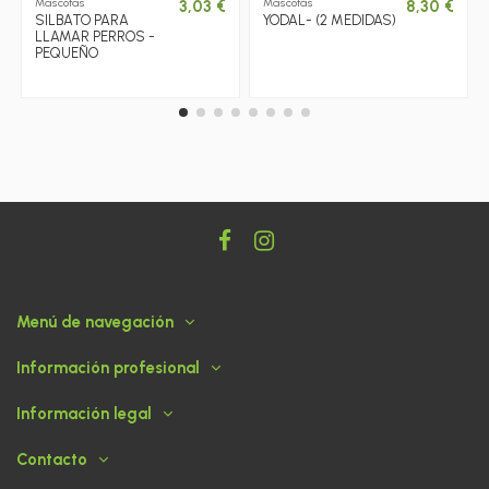
Mascotas
Mascotas
3,03 €
8,30 €
SILBATO PARA
YODAL- (2 MEDIDAS)
LLAMAR PERROS -
PEQUEÑO
Menú de navegación
Información profesional
Información legal
Contacto