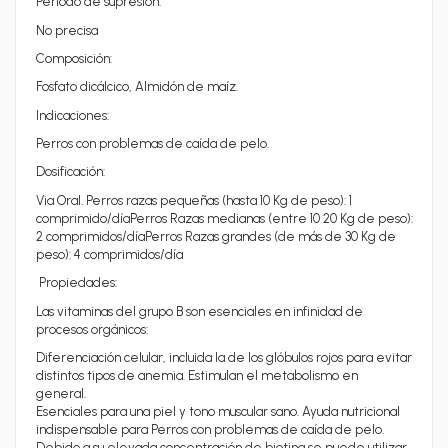
Periodo de supresión:
No precisa
Composición:
Fosfato dicálcico, Almidón de maíz.
Indicaciones:
Perros con problemas de caída de pelo.
Dosificación:
Via Oral. Perros razas pequeñas (hasta 10 Kg de peso): 1
comprimido/díaPerros Razas medianas (entre 10 20 Kg de peso):
2 comprimidos/díaPerros Razas grandes (de más de 30 Kg de
peso): 4 comprimidos/día
Propiedades:
Las vitaminas del grupo B son esenciales en infinidad de
procesos orgánicos:
Diferenciación celular, incluida la de los glóbulos rojos para evitar
distintos tipos de anemia. Estimulan el metabolismo en
general.
Esenciales para una piel y tono muscular sano. Ayuda nutricional
indispensable para Perros con problemas de caída de pelo.
Debido a su elevada concentración de biotina se puede utilizar