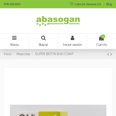
978 606 850
Lista de deseos (
0
)
Blog
0
Menu
Buscar
Iniciar sesión
Carrito
Inicio
Mascotas
SUPER BIOTIN B 60 COMP.