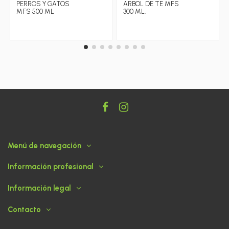
PERROS Y GATOS
ARBOL DE TE MFS
MFS 500 ML
300 ML.
Menú de navegación
Información profesional
Información legal
Contacto