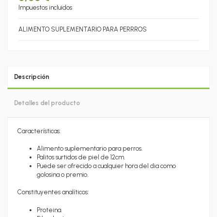
Impuestos incluidos
ALIMENTO SUPLEMENTARIO PARA PERRROS
Descripción
Detalles del producto
Características:
Alimento suplementario para perros.
Palitos surtidos de piel de 12cm.
Puede ser ofrecido a cualquier hora del dia como
golosina o premio.
Constituyentes analíticos:
Proteina.