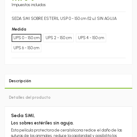
Impuestos incluidos
SEDA SMI SOBRE ESTERIL USP 0 - 150 cm (12 u.) SIN AGUJA
Medida
UPS 0 - 150 cm
UPS 2 - 150 cm
UPS 4 - 150 cm
UPS 6 - 150 cm
Descripción
Detalles del producto
Seda SMI,
Los sobres estériles sin aguja.
Esta película protectora de cera/silicona redice el daño de las
suturas de los animales, reduce la capilaridad y posibilita los