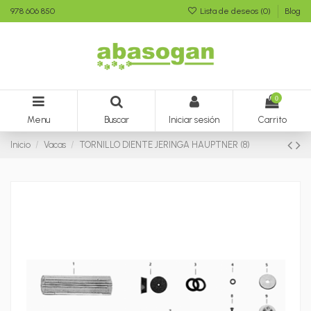
978 606 850
Lista de deseos (
0
)
Blog
0
Menu
Buscar
Iniciar sesión
Carrito
Inicio
Vacas
TORNILLO DIENTE JERINGA HAUPTNER (8)