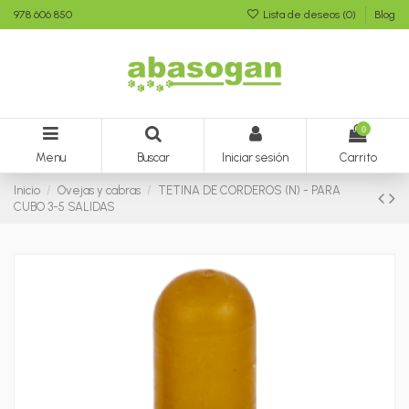
978 606 850
Lista de deseos (
0
)
Blog
0
Menu
Buscar
Iniciar sesión
Carrito
Inicio
Ovejas y cabras
TETINA DE CORDEROS (N) - PARA
CUBO 3-5 SALIDAS