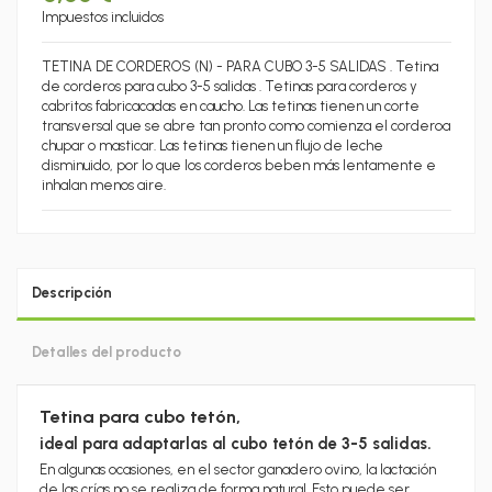
Impuestos incluidos
TETINA DE CORDEROS (N) - PARA CUBO 3-5 SALIDAS . Tetina
de corderos para cubo 3-5 salidas . Tetinas para corderos y
cabritos fabricacadas en caucho. Las tetinas tienen un corte
transversal que se abre tan pronto como comienza el corderoa
chupar o masticar. Las tetinas tienen un flujo de leche
disminuido, por lo que los corderos beben más lentamente e
inhalan menos aire.
Descripción
Detalles del producto
Tetina para cubo tetón,
ideal para adaptarlas al cubo tetón de 3-5 salidas.
En algunas ocasiones, en el sector ganadero ovino, la lactación
de las crías no se realiza de forma natural. Esto puede ser