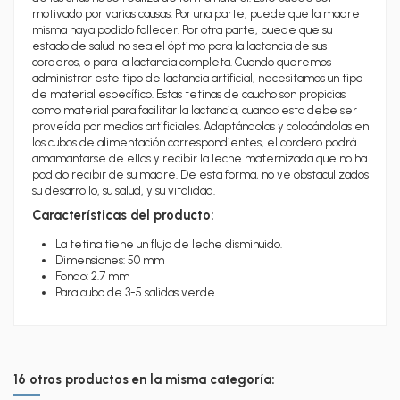
motivado por varias causas. Por una parte, puede que la madre
misma haya podido fallecer. Por otra parte, puede que su
estado de salud no sea el óptimo para la lactancia de sus
corderos, o para la lactancia completa. Cuando queremos
administrar este tipo de lactancia artificial, necesitamos un tipo
de material específico. Estas tetinas de caucho son propicias
como material para facilitar la lactancia, cuando esta debe ser
proveída por medios artificiales. Adaptándolas y colocándolas en
los cubos de alimentación correspondientes, el cordero podrá
amamantarse de ellas y recibir la leche maternizada que no ha
podido recibir de su madre. De esta forma, no ve obstaculizados
su desarrollo, su salud, y su vitalidad.
Características del producto:
La tetina tiene un flujo de leche disminuido.
Dimensiones: 50 mm
Fondo: 2.7 mm
Para cubo de 3-5 salidas verde.
16 otros productos en la misma categoría: