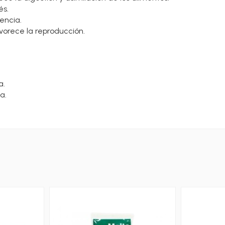
és.
encia.
favorece la reproducción.
a.
a.