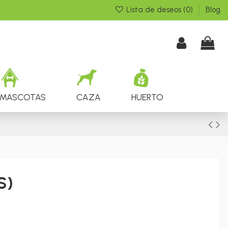
Lista de deseos (
0
)
Blog
MASCOTAS
CAZA
HUERTO
S)