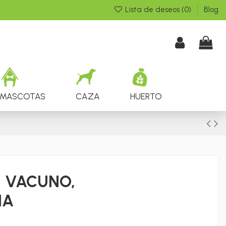
Lista de deseos (
0
)
Blog
MASCOTAS
CAZA
HUERTO
E VACUNO,
ÑA