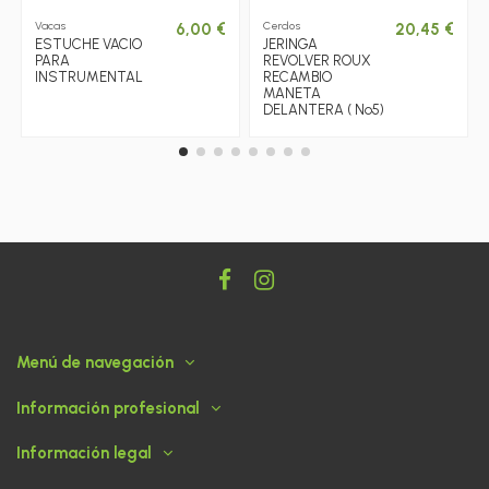
Vacas
Cerdos
6,00 €
20,45 €
ESTUCHE VACIO
JERINGA
PARA
REVOLVER ROUX
INSTRUMENTAL
RECAMBIO
MANETA
DELANTERA ( Nº5)
Menú de navegación
Información profesional
Información legal