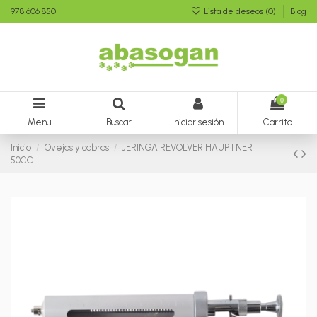
978 606 850
Lista de deseos (
0
)
Blog
0
Menu
Buscar
Iniciar sesión
Carrito
Inicio
Ovejas y cabras
JERINGA REVOLVER HAUPTNER
50CC