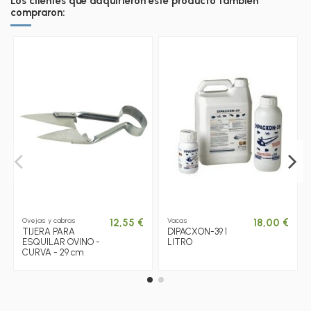
Los clientes que adquirieron este producto también
compraron:
Ovejas y cabras
Vacas
12,55 €
18,00 €
TIJERA PARA
DIPACXON-39 1
ESQUILAR OVINO -
LITRO
CURVA - 29 cm