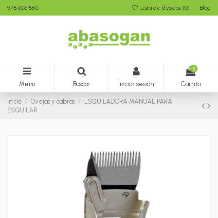
978 606 850
Lista de deseos (
0
)
Blog
0
Menu
Buscar
Iniciar sesión
Carrito
Inicio
Ovejas y cabras
ESQUILADORA MANUAL PARA
ESQUILAR