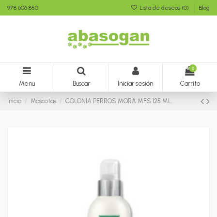
978 606 850
Lista de deseos (
0
)
Blog
0
Menu
Buscar
Iniciar sesión
Carrito
Inicio
Mascotas
COLONIA PERROS MORA MFS 125 ML.