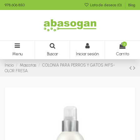
978 606 850
Lista de deseos (
0
)
Blog
0
Menu
Buscar
Iniciar sesión
Carrito
Inicio
Mascotas
COLONIA PARA PERROS Y GATOS MFS-
OLOR FRESA.