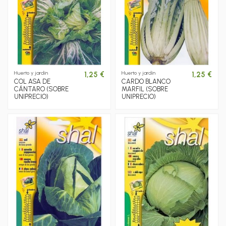
Huerto y jardín
Huerto y jardín
1,25 €
1,25 €
COL ASA DE
CARDO BLANCO
CÁNTARO (SOBRE
MARFIL (SOBRE
UNIPRECIO)
UNIPRECIO)