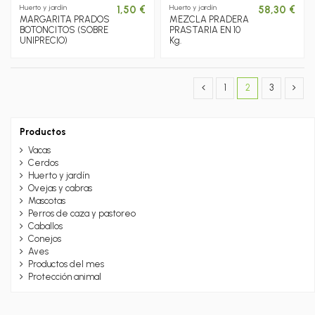
Huerto y jardín
Huerto y jardín
1,50 €
58,30 €
MARGARITA PRADOS
MEZCLA PRADERA
BOTONCITOS (SOBRE
PRASTARIA EN 10
UNIPRECIO)
Kg.
1
2
3
Productos
Vacas
Cerdos
Huerto y jardín
Ovejas y cabras
Mascotas
Perros de caza y pastoreo
Caballos
Conejos
Aves
Productos del mes
Protección animal