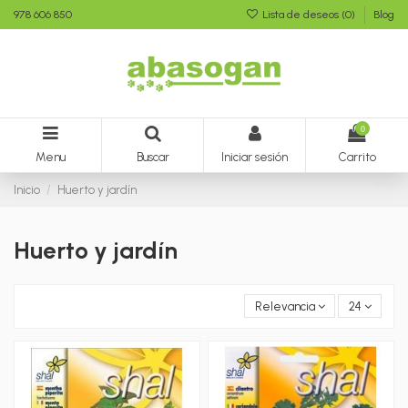
978 606 850
Lista de deseos (
0
)
Blog
0
Menu
Buscar
Iniciar sesión
Carrito
Inicio
Huerto y jardín
Huerto y jardín
Relevancia
24