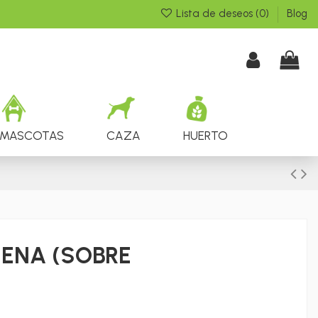
Lista de deseos (
0
)
Blog
MASCOTAS
CAZA
HUERTO
UENA (SOBRE