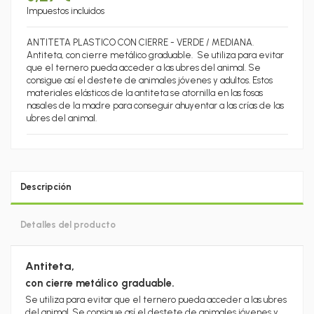
Impuestos incluidos
ANTITETA PLASTICO CON CIERRE - VERDE / MEDIANA.
Antiteta, con cierre metálico graduable. Se utiliza para evitar
que el ternero pueda acceder a las ubres del animal. Se
consigue así el destete de animales jóvenes y adultos. Estos
materiales elásticos de la antiteta se atornilla en las fosas
nasales de la madre para conseguir ahuyentar a las crías de las
ubres del animal.
Descripción
Detalles del producto
Antiteta,
con cierre metálico graduable.
Se utiliza para evitar que el ternero pueda acceder a las ubres
del animal. Se consigue así el destete de animales jóvenes y