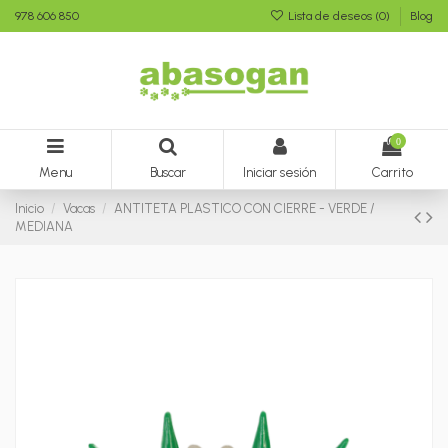
978 606 850
Lista de deseos (
0
)
Blog
0
Menu
Buscar
Iniciar sesión
Carrito
Inicio
Vacas
ANTITETA PLASTICO CON CIERRE - VERDE /
MEDIANA