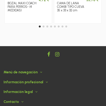
4,72 €
33,76 €
BOZAL MAXI COACH
CAMA DE LANA
PARA PERROS- (4
COMBI TIPO CUEVA
MEDIDAS)
35 x 33 x 32 cm
Menú de navegación
Información profesional
Información legal
Contacto