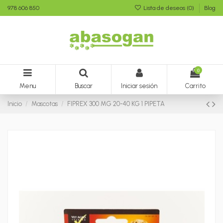
978 606 850
Lista de deseos (
0
)
Blog
0
Menu
Buscar
Iniciar sesión
Carrito
Inicio
Mascotas
FIPREX 300 MG 20-40 KG 1 PIPETA