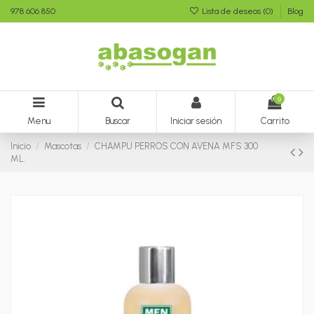
978 606 850
Lista de deseos (
0
)
Blog
0
Menu
Buscar
Iniciar sesión
Carrito
Inicio
Mascotas
CHAMPU PERROS CON AVENA MFS 300
ML.