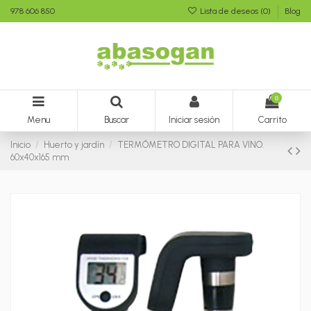
978 606 850
Lista de deseos (
0
)
Blog
0
Menu
Buscar
Iniciar sesión
Carrito
Inicio
Huerto y jardín
TERMÓMETRO DIGITAL PARA VINO.
60x40x165 mm