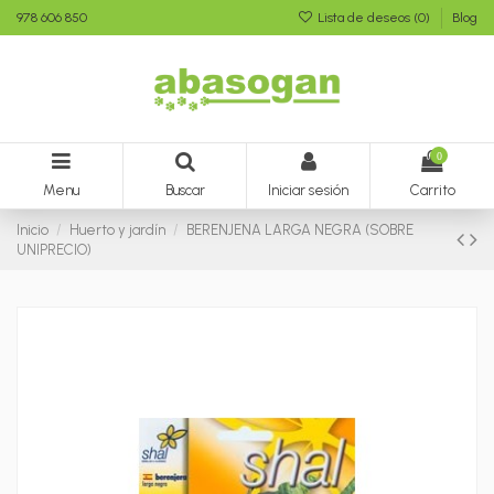
978 606 850
Lista de deseos (
0
)
Blog
0
Menu
Buscar
Iniciar sesión
Carrito
Inicio
Huerto y jardín
BERENJENA LARGA NEGRA (SOBRE
UNIPRECIO)