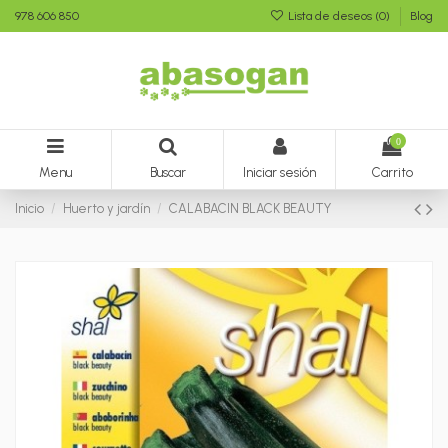
978 606 850
Lista de deseos (
0
)
Blog
0
Menu
Buscar
Iniciar sesión
Carrito
Inicio
Huerto y jardín
CALABACIN BLACK BEAUTY