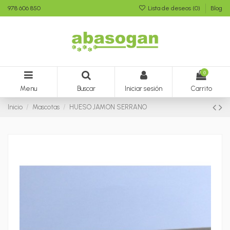
978 606 850
Lista de deseos (
0
)
Blog
0
Menu
Buscar
Iniciar sesión
Carrito
Inicio
Mascotas
HUESO JAMON SERRANO