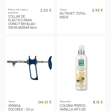
Perros de caza y
Vacas
2,20 €
2,95 €
pastoreo
NUTRIVET TOTAL-
COLLAR DE
100GR
PLÁSTICO PARA
OVINO Y REHALAS-
SIN NUMERAR 61cm
Vacas
Mascotas
134,01 €
8,15 €
JERINGA
COLONIA PERROS
SOCOREX - 0.5 cc
VAINILLA MFS 125